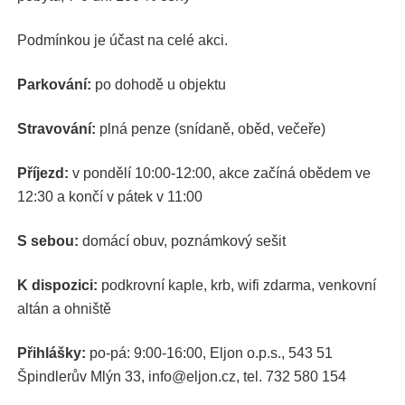
Podmínkou je účast na celé akci.
Parkování:
po dohodě u objektu
Stravování:
plná penze (snídaně, oběd, večeře)
Příjezd:
v pondělí 10:00-12:00, akce začíná obědem ve
12:30 a končí v pátek v 11:00
S sebou:
domácí obuv, poznámkový sešit
K dispozici:
podkrovní kaple, krb, wifi zdarma, venkovní
altán a ohniště
Přihlášky:
po-pá: 9:00-16:00, Eljon o.p.s., 543 51
Špindlerův Mlýn 33, info@eljon.cz, tel. 732 580 154