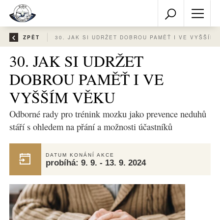
ZPĚT
30. JAK SI UDRŽET DOBRO
30. JAK SI UDRŽET
DOBROU PAMĚŤ I VE
VYŠŠÍM VĚKU
Odborné rady pro trénink mozku jako prevence neduhů
stáří s ohledem na přání a možnosti účastníků
DATUM KONÁNÍ AKCE
probíhá:
9. 9. - 13. 9. 2024