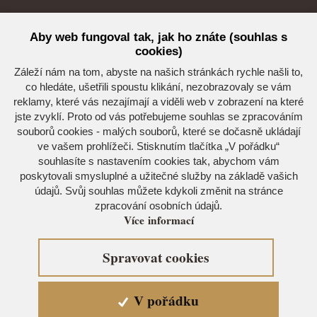
Akce
Aby web fungoval tak, jak ho znáte (souhlas s
cookies)
Seznam akcí
Záleží nám na tom, abyste na našich stránkách rychle našli to,
co hledáte, ušetřili spoustu klikání, nezobrazovaly se vám
reklamy, které vás nezajímají a viděli web v zobrazení na které
jste zvyklí. Proto od vás potřebujeme souhlas se zpracováním
souborů cookies - malých souborů, které se dočasně ukládají
Kdo jsme
ve vašem prohlížeči. Stisknutím tlačítka „V pořádku“
souhlasíte s nastavením cookies tak, abychom vám
Horské středisko Eljon
poskytovali smysluplné a užitečné služby na základě vašich
543 51 Špindlerův Mlýn 33
údajů. Svůj souhlas můžete kdykoli změnit na stránce
zpracování osobních údajů.
info@eljon.cz
Více informací
+420 732 580 154
IČ: 25937405
Spravovat cookies
DIČ: CZ25937405
V pořádku