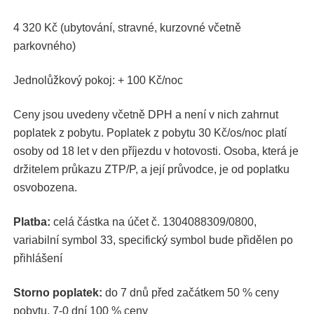
4 320 Kč (ubytování, stravné, kurzovné včetně
parkovného)
Jednolůžkový pokoj: + 100 Kč/noc
Ceny jsou uvedeny včetně DPH a není v nich zahrnut
poplatek z pobytu. Poplatek z pobytu 30 Kč/os/noc platí
osoby od 18 let v den příjezdu v hotovosti. Osoba, která je
držitelem průkazu ZTP/P, a její průvodce, je od poplatku
osvobozena.
Platba:
celá částka na účet č. 1304088309/0800,
variabilní symbol 33, specifický symbol bude přidělen po
přihlášení
Storno poplatek:
do 7 dnů před začátkem 50 % ceny
pobytu, 7-0 dní 100 % ceny