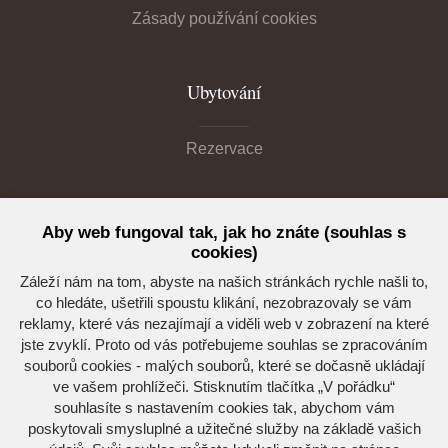
Zásady používání cookies
Ubytování
Rezervace
Akce
Aby web fungoval tak, jak ho znáte (souhlas s
cookies)
Seznam akcí
Záleží nám na tom, abyste na našich stránkách rychle našli to,
co hledáte, ušetřili spoustu klikání, nezobrazovaly se vám
reklamy, které vás nezajímají a viděli web v zobrazení na které
jste zvyklí. Proto od vás potřebujeme souhlas se zpracováním
souborů cookies - malých souborů, které se dočasně ukládají
Kdo jsme
ve vašem prohlížeči. Stisknutím tlačítka „V pořádku“
souhlasíte s nastavením cookies tak, abychom vám
Horské středisko Eljon
poskytovali smysluplné a užitečné služby na základě vašich
543 51 Špindlerův Mlýn 33