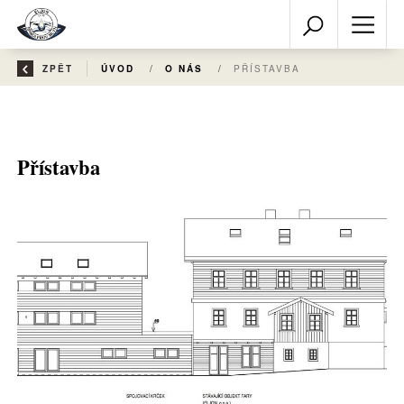
ZPĚT
ÚVOD
/
O NÁS
/
PŘÍSTAVBA
Přístavba