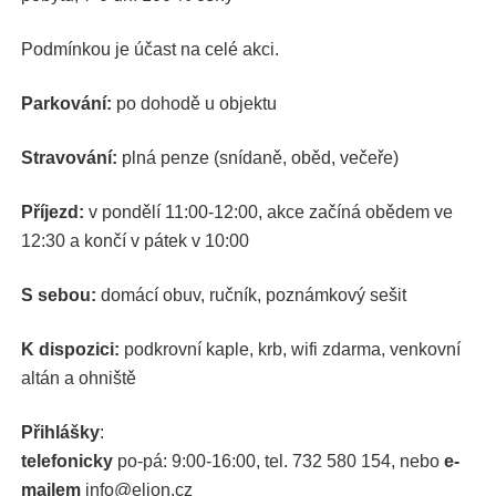
Podmínkou je účast na celé akci.
Parkování:
po dohodě u objektu
Stravování:
plná penze (snídaně, oběd, večeře)
Příjezd:
v pondělí 11:00-12:00, akce začíná obědem ve
12:30 a končí v pátek v 10:00
S sebou:
domácí obuv, ručník, poznámkový sešit
K dispozici:
podkrovní kaple, krb, wifi zdarma, venkovní
altán a ohniště
Přihlášky
:
telefonicky
po-pá: 9:00-16:00, tel. 732 580 154, nebo
e-
mailem
info@eljon.cz