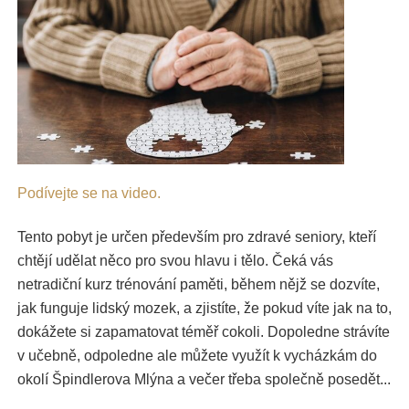
Podívejte se na video.
Tento pobyt je určen především pro zdravé seniory, kteří
chtějí udělat něco pro svou hlavu i tělo. Čeká vás
netradiční kurz trénování paměti, během nějž se dozvíte,
jak funguje lidský mozek, a zjistíte, že pokud víte jak na to,
dokážete si zapamatovat téměř cokoli. Dopoledne strávíte
v učebně, odpoledne ale můžete využít k vycházkám do
okolí Špindlerova Mlýna a večer třeba společně posedět...