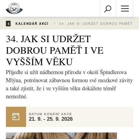
ZPĚT
KALENDÁŘ AKCÍ
/
34. JAK SI UDRŽET DOBRO
34. JAK SI UDRŽET
DOBROU PAMĚŤ I VE
VYŠŠÍM VĚKU
Přijeďte si užít nádhernou přírodu v okolí Špindlerova
Mlýna, potrénovat zábavnou formou své mozkové závity
a také zjistit, že i ve vyšším věku dokážete téměř
nemožné.
DATUM KONÁNÍ AKCE
21. 9. - 25. 9. 2026