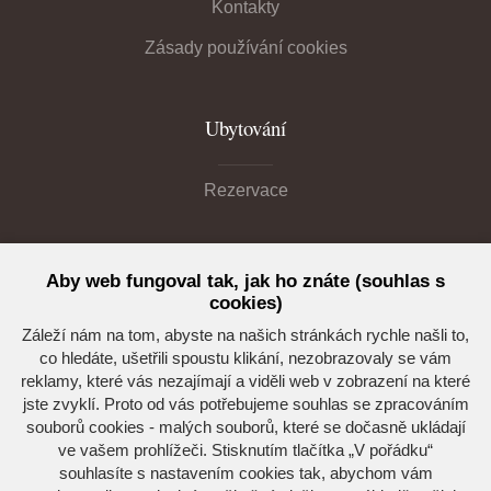
Kontakty
Zásady používání cookies
Ubytování
Rezervace
Akce
Aby web fungoval tak, jak ho znáte (souhlas s
cookies)
Seznam akcí
Záleží nám na tom, abyste na našich stránkách rychle našli to,
co hledáte, ušetřili spoustu klikání, nezobrazovaly se vám
reklamy, které vás nezajímají a viděli web v zobrazení na které
jste zvyklí. Proto od vás potřebujeme souhlas se zpracováním
souborů cookies - malých souborů, které se dočasně ukládají
Kdo jsme
ve vašem prohlížeči. Stisknutím tlačítka „V pořádku“
souhlasíte s nastavením cookies tak, abychom vám