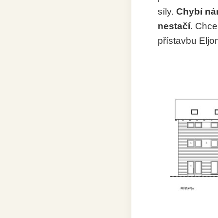
síly.
Chybí nám
nestačí.
Chcem
přístavbu Eljo