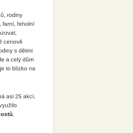
ů, rodiny
 farní, řeholní
ozovat,
ně cenově
odiny s dětmi
ple a celý dům
je to blízko na
á asi 25 akcí,
využilo
hostů
,