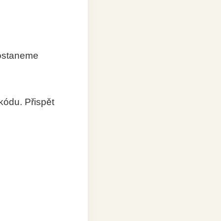
dostaneme
kódu. Přispět