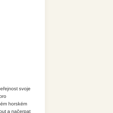
eřejnost svoje
pro
sném horském
nout a načerpat