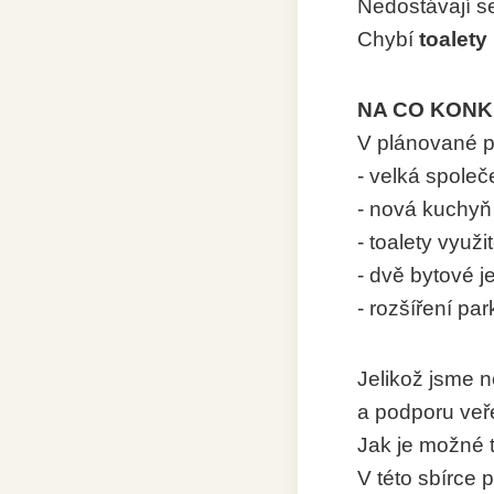
Nedostávají se
Chybí
toalety
NA CO KONK
V plánované př
- velká společ
- nová kuchyň
- toalety využ
- dvě bytové j
- rozšíření pa
Jelikož jsme 
a podporu veře
Jak je možné t
V této sbírce 