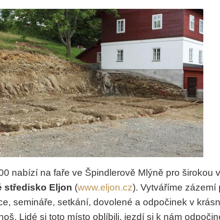
00 nabízí na faře ve Špindlerově Mlýně pro širokou v
 středisko Eljon
(
www.eljon.cz
). Vytváříme zázemí 
kce, semináře, setkání, dovolené a odpočinek v krá
oš. Lidé si toto místo oblíbili, jezdí si k nám odpoči