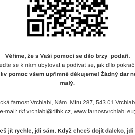
Věříme, že s Vaší pomocí se dílo brzy podaří.
jeďte se k nám ubytovat a podívat se, jak dílo pokrač
oliv pomoc všem upřímně děkujeme! Žádný dar ne
malý.
cká farnost Vrchlabí, Nám. Míru 287, 543 01 Vrchlabí 
e-mail: rkf.vrchlabi@dihk.cz, www.farnostvrchlabi.eu
 jít rychle, jdi sám. Když chceš dojít daleko, jd