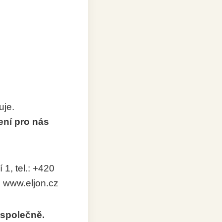
uje.
ní pro nás
1, tel.: +420
; www.eljon.cz
i společně.