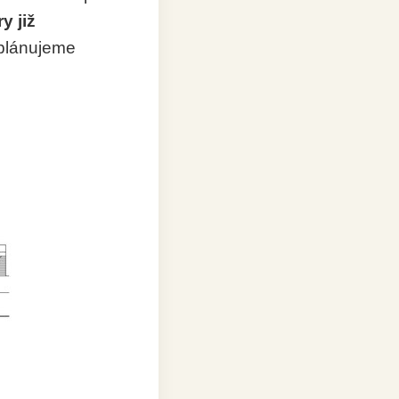
y již
plánujeme