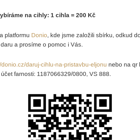
bíráme na cihly: 1 cihla = 200 Kč
na platformu
Donio
, kde jsme založili sbírku, odkud 
aru a prosíme o pomoc i Vás.
//donio.cz/daruj-cihlu-na-pristavbu-eljonu
nebo na qr 
 účet farnosti: 1187066329/0800, VS 888.