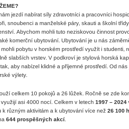
ŽEME?
ám jezdí nabírat síly zdravotníci a pracovníci hospic
ři, snoubenci a manželské páry, skauti a školní třídy,
enství. Abychom mohli tuto neziskovou činnost prov
aké komerční ubytování. Ubytování je u nás záměr
mohli pobytu v horském prostředí využít i studenti, r
álně slabších vrstev. V podkroví je stylová horská ka
tak, aby nabízel klidné a příjemné prostředí. Od nás 
rské výlety.
louží celkem 10 pokojů a 26 lůžek. Ročně se zde kon
využijí asi 4000 nocí. Celkem v letech
1997 – 2024
u k různým aktivitám a k ubytování více než
26 100 
 na
644 prospěšných akcí
.