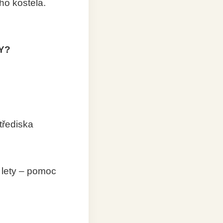
ho kostela.
Y?
třediska
 lety – pomoc