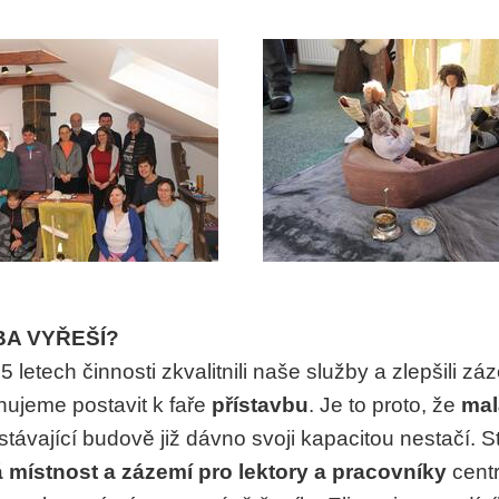
BA VYŘEŠÍ?
letech činnosti zkvalitnili naše služby a zlepšili zá
ánujeme postavit k faře
přístavbu
. Je to proto, že
mal
stávající budově již dávno svoji kapacitou nestačí. S
místnost a zázemí pro lektory a pracovníky
centr