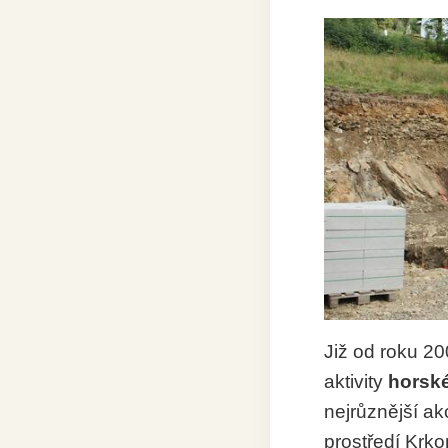
Již od roku 20
aktivity
horské
nejrůznější a
prostředí Krkon