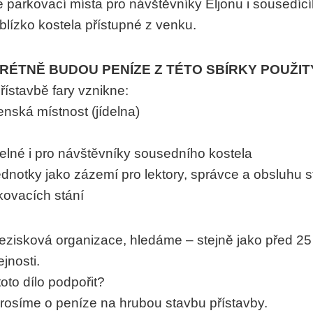
 parkovací místa pro návštěvníky Eljonu i sousedící
blízko kostela přístupné z venku.
RÉTNĚ BUDOU PENÍZE Z TÉTO SBÍRKY POUŽIT
ístavbě fary vznikne:
enská místnost (jídelna)
itelné i pro návštěvníky sousedního kostela
ednotky jako zázemí pro lektory, správce a obsluhu s
rkovacích stání
nezisková organizace, hledáme – stejně jako před 25
jnosti.
oto dílo podpořit?
prosíme o peníze na hrubou stavbu přístavby.