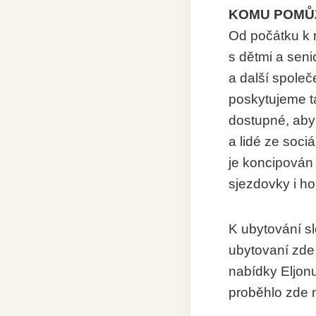
KOMU POMŮ
Od počátku k n
s dětmi a senio
a další společ
poskytujeme t
dostupné, aby 
a lidé ze soci
je koncipován 
sjezdovky i ho
K ubytování s
ubytovaní zde 
nabídky Eljon
proběhlo zde