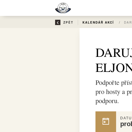
ZPĚT
KALENDÁŘ AKCÍ
/
DAR
DARUJ
ELJO
Podpořte přís
pro hosty a p
podporu.
DATU
pro