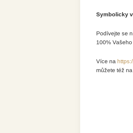
Symbolicky vy
Podívejte se 
100% Vašeho d
Více na
https:
můžete též na