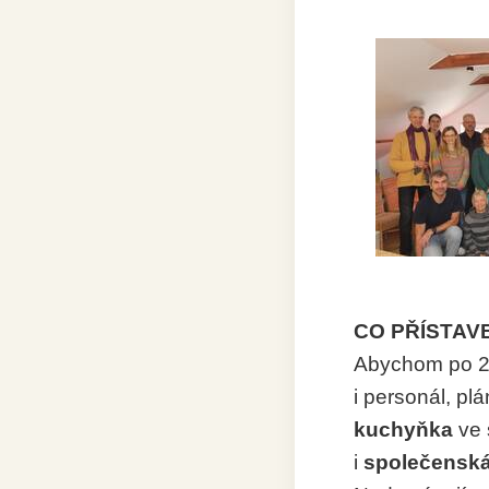
CO PŘÍSTAV
Abychom po 25 
i personál, pl
kuchyňka
ve 
i
společenská 