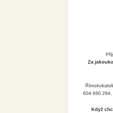
Při
Za jakouk
Římskokatoli
604 690 294, 
Když chceš