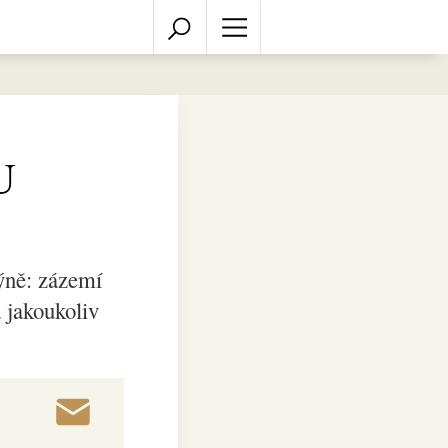
U
ýně: zázemí
 jakoukoliv