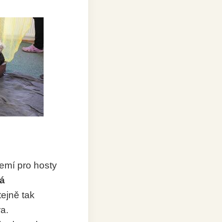
zemí pro hosty
á
tejně tak
a.